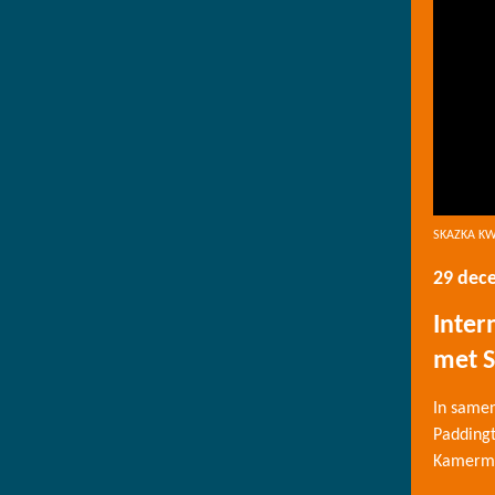
SKAZKA K
29 dec
Inter
met S
In same
Paddingt
Kamermuz