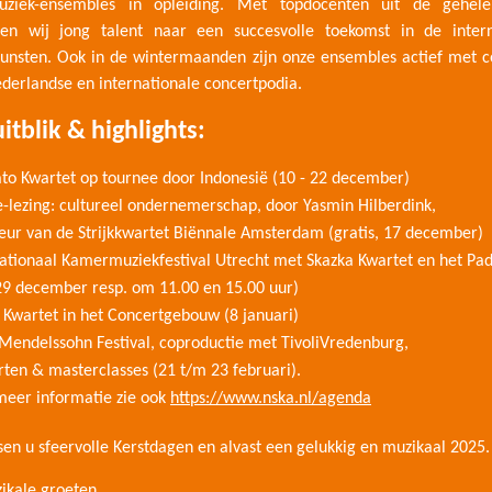
ziek-ensembles in opleiding. Met topdocenten uit de gehel
den wij jong talent naar een succesvolle toekomst in de intern
unsten. Ook in de wintermaanden zijn onze ensembles actief met c
derlandse en internationale concertpodia.
itblik & highlights:
to Kwartet op tournee door Indonesië (10 - 22 december)
e-lezing: cultureel ondernemerschap, door Yasmin Hilberdink,
teur van de Strijkkwartet Biënnale Amsterdam (gratis, 17 december)
nationaal Kamermuziekfestival Utrecht met Skazka Kwartet en het Pa
(29 december resp. om 11.00 en 15.00 uur)
 Kwartet in het Concertgebouw (8 januari)
Mendelssohn Festival, coproductie met TivoliVredenburg,
rten & masterclasses (21 t/m 23 februari).
meer informatie zie ook
https://www.nska.nl/agenda
en u sfeervolle Kerstdagen en alvast een gelukkig en muzikaal 2025
ikale groeten,