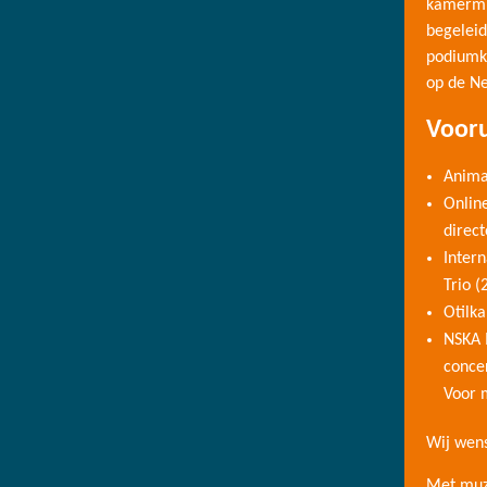
kamermu
begelei
podiumk
op de Ne
Vooru
Anima
Onlin
direc
Inter
Trio 
Otilka
NSKA 
conce
Voor 
Wij wens
Met muz