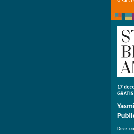
U kunt h
17 dec
GRATIS
Yasmi
Publi
Deze on