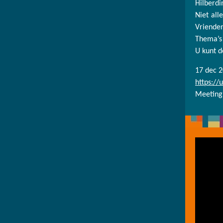
Hilberdi
Niet all
Vriende
Thema’s 
U kunt d
17 dec 2
https:/
Meeting 