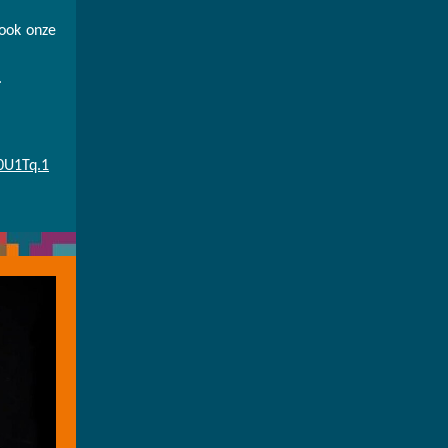
ook onze
.
0U1Tq.1