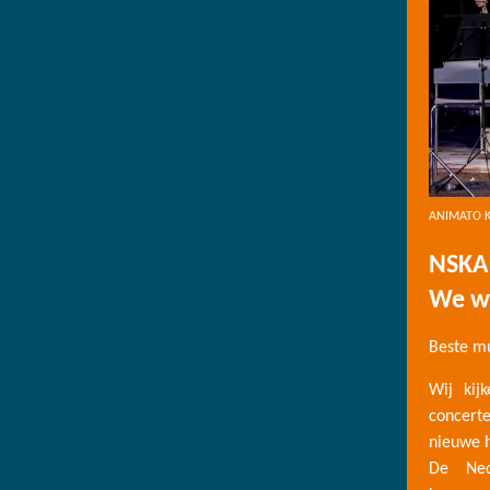
ANIMATO KW
NSKA 
We wi
Beste mu
Wij kij
concerte
nieuwe h
De Nede