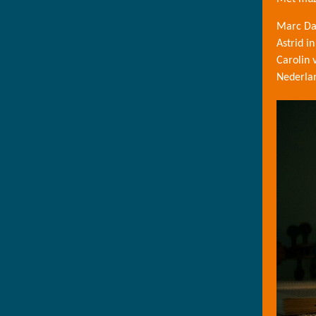
Marc Dan
Astrid in
Carolin 
Nederla