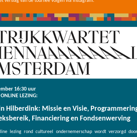
et verslag van de tournee volgen via Instagram.
ember 16:30 uur
 ONLINE LEZING:
n Hilberdink: Missie en Visie, Programmerin
eksbereik, Financiering en Fondsenwerving
line lezing rond cultureel ondernemerschap wordt verzorgd doo