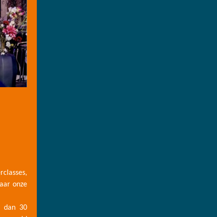
classes,
jaar onze
r dan 30