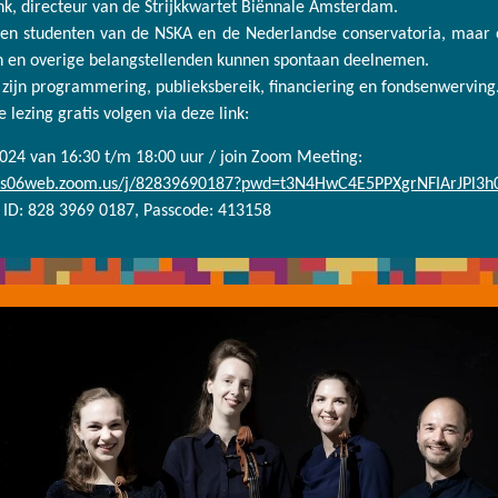
nk, directeur van de Strijkkwartet Biënnale Amsterdam.
een studenten van de NSKA en de Nederlandse conservatoria, maar 
n en overige belangstellenden kunnen spontaan deelnemen.
zijn programmering, publieksbereik, financiering en fondsenwerving
e lezing gratis volgen via deze link:
024 van 16:30 t/m 18:00 uur / join Zoom Meeting:
/us06web.zoom.us/j/82839690187?pwd=t3N4HwC4E5PPXgrNFIArJPl3h
ID: 828 3969 0187, Passcode: 413158