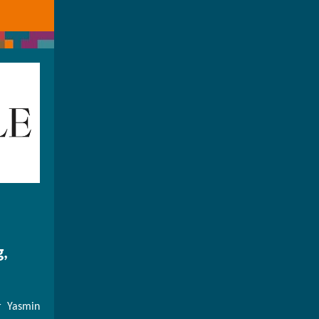
g,
r Yasmin