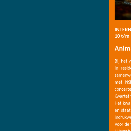
INTER
10 t/m
Anima
Bij het 
in resi
samenwe
met NSK
concert
Kwartet 
Het kwar
en staat
indrukwe
Voor de 