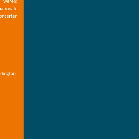
e wereld
ationale
oncerten
ddington
.