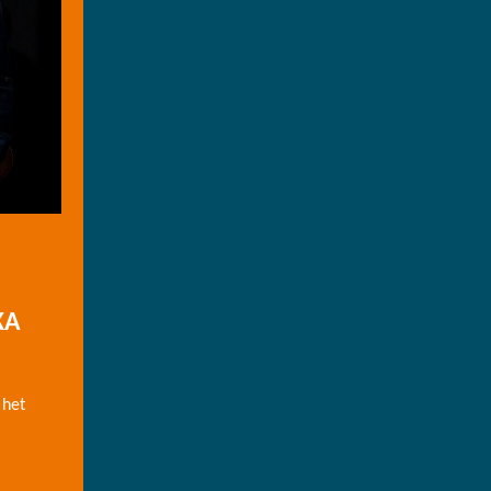
KA
 het