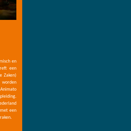
emisch en
reft een
e Zaken)
r worden
 Animato
pleiding.
Nederland
 met een
 raken.