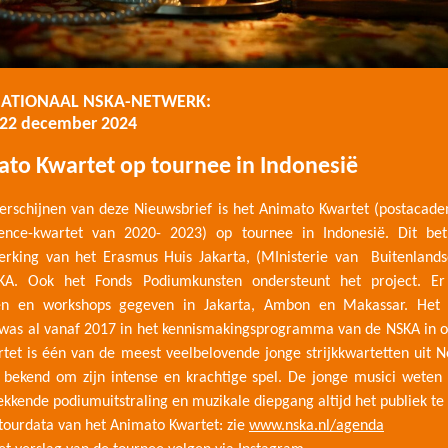
NATIONAAL NSKA-NETWERK:
 22 december 2024
to Kwartet op tournee in Indonesië
verschijnen van deze Nieuwsbrief is het Animato Kwartet (postacad
dence-kwartet van 2020- 2023) op tournee in Indonesië. Dit bet
rking van het Erasmus Huis Jakarta, (MInisterie van Buitenlands
A. Ook het Fonds Podiumkunsten ondersteunt het project. E
en en workshops gegeven in Jakarta, Ambon en Makassar. Het
was al vanaf 2017 in het kennismakingsprogramma van de NSKA in o
tet is één van de meest veelbelovende jonge strijkkwartetten uit 
 bekend om zijn intense en krachtige spel. De jonge musici weten
kkende podiumuitstraling en muzikale diepgang altijd het publiek te
tourdata van het Animato Kwartet: zie
www.nska.nl/agenda